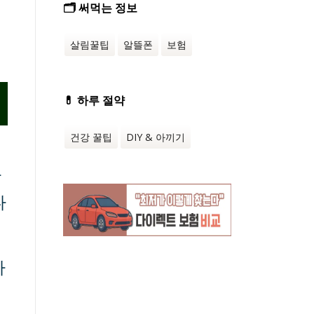
🗂️ 써먹는 정보
살림꿀팁
알뜰폰
보험
💊 하루 절약
건강 꿀팁
DIY & 아끼기
나
다
자
거