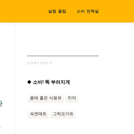
살림 꿀팁
소비 전략실
CONTENTS
🍀 소비! 똑 부러지게
몸에 좋은 식용유
치약
파
숙면매트
그릭요거트
올