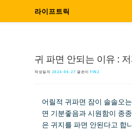
내
용
라이프트릭
으
로
바
로
가
기
귀 파면 안되는 이유 : 
작성일자
2024-06-27
글쓴이
FIN2
어릴적 귀파면 잠이 솔솔오는 
면 기분좋음과 시원함이 종종
은 귀지를 파면 안된다고 합