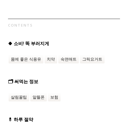
CONTENTS
🍀 소비! 똑 부러지게
몸에 좋은 식용유
치약
숙면매트
그릭요거트
🗂️ 써먹는 정보
살림꿀팁
알뜰폰
보험
💊 하루 절약