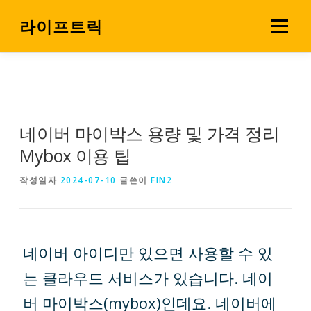
내
용
라이프트릭
메뉴
으
로
살림 꿀팁
소비 전략실
바
로
가
기
네이버 마이박스 용량 및 가격 정리
Mybox 이용 팁
작성일자
2024-07-10
글쓴이
FIN2
네이버 아이디만 있으면 사용할 수 있
는 클라우드 서비스가 있습니다. 네이
버 마이박스(mybox)인데요. 네이버에