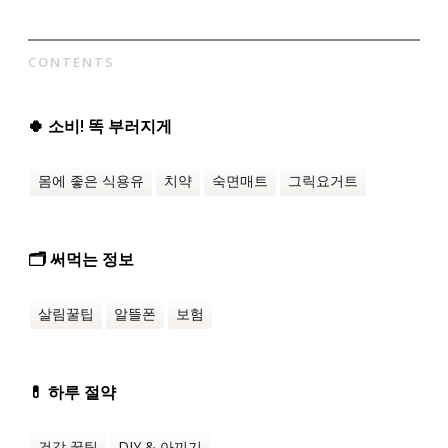
CONTENTS
🍀 소비! 똑 부러지게
몸에 좋은 식용유
치약
숙면매트
그릭요거트
🗂️ 써먹는 정보
살림꿀팁
알뜰폰
보험
💊 하루 절약
건강 꿀팁
DIY & 아끼기