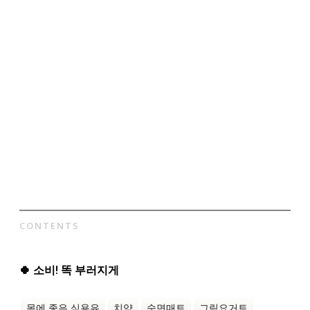
CONTENTS
🍀 소비! 똑 부러지게
몸에 좋은 식용유
치약
숙면매트
그릭요거트