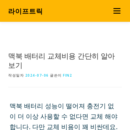
내
용
라이프트릭
메뉴
으
로
살림 꿀팁
소비 전략실
바
로
가
기
맥북 배터리 교체비용 간단히 알아
보기
작성일자
2024-07-06
글쓴이
FIN2
맥북 배터리 성능이 떨어져 충전기 없
이 더 이상 사용할 수 없다면 교체 해야
합니다. 다만 교체 비용이 꽤 비싼데요.