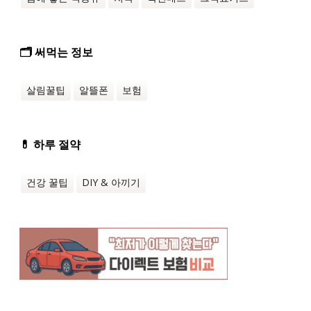
🗂️ 써먹는 정보
살림꿀팁
알뜰폰
보험
💊 하루 절약
건강 꿀팁
DIY & 아끼기