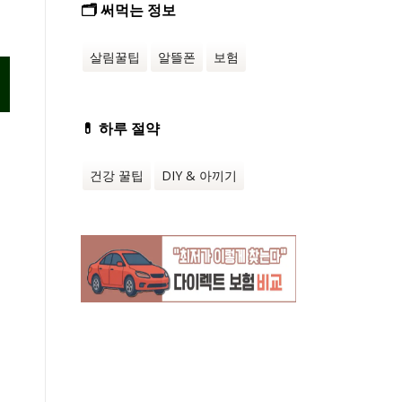
🗂️ 써먹는 정보
살림꿀팁
알뜰폰
보험
💊 하루 절약
건강 꿀팁
DIY & 아끼기