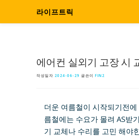
내
용
라이프트릭
으
로
바
로
가
기
에어컨 실외기 고장 시 
작성일자
2024-06-29
글쓴이
FIN2
더운 여름철이 시작되기전에 
름철에는 수요가 몰려 AS받
기 교체나 수리를 고민 해야