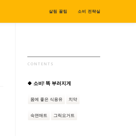
살림 꿀팁
소비 전략실
CONTENTS
🍀 소비! 똑 부러지게
몸에 좋은 식용유
치약
여
외
숙면매트
그릭요거트