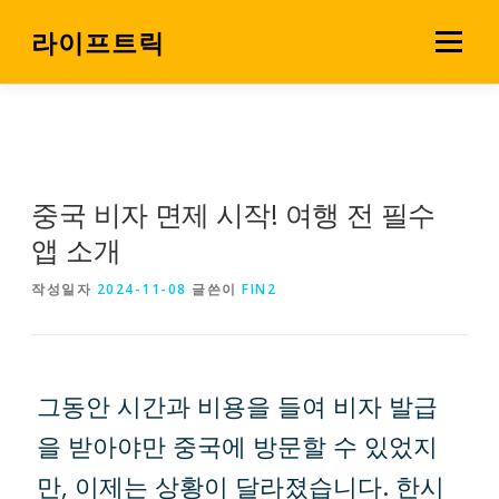
내
용
라이프트릭
메뉴
으
로
살림 꿀팁
소비 전략실
바
로
가
기
중국 비자 면제 시작! 여행 전 필수
앱 소개
작성일자
2024-11-08
글쓴이
FIN2
그동안 시간과 비용을 들여 비자 발급
을 받아야만 중국에 방문할 수 있었지
만, 이제는 상황이 달라졌습니다. 한시