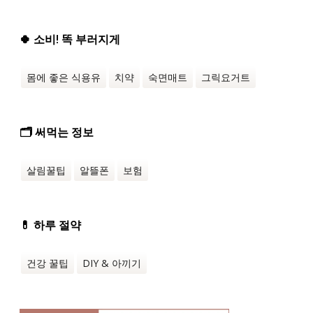
🍀 소비! 똑 부러지게
몸에 좋은 식용유
치약
숙면매트
그릭요거트
🗂️ 써먹는 정보
살림꿀팁
알뜰폰
보험
💊 하루 절약
건강 꿀팁
DIY & 아끼기