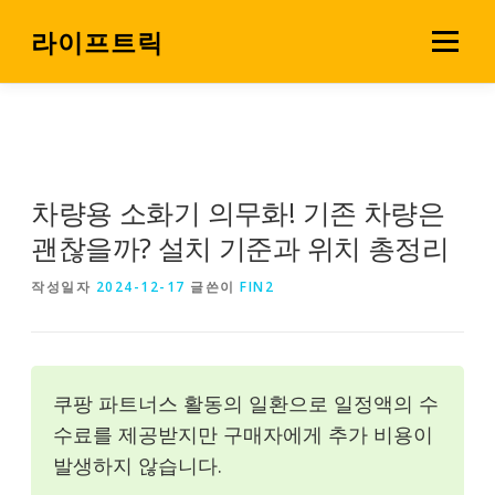
내
용
라이프트릭
메뉴
으
로
살림 꿀팁
소비 전략실
바
로
가
기
차량용 소화기 의무화! 기존 차량은
괜찮을까? 설치 기준과 위치 총정리
작성일자
2024-12-17
글쓴이
FIN2
쿠팡 파트너스 활동의 일환으로 일정액의 수
수료를 제공받지만 구매자에게 추가 비용이
발생하지 않습니다.