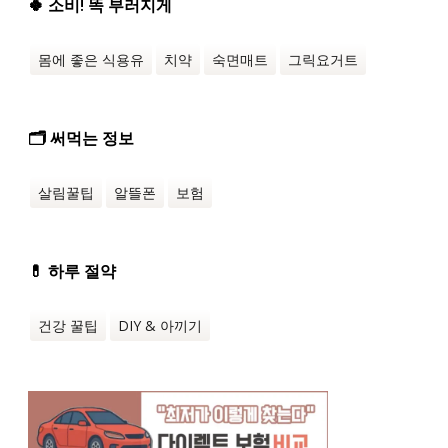
🍀 소비! 똑 부러지게
몸에 좋은 식용유
치약
숙면매트
그릭요거트
🗂️ 써먹는 정보
살림꿀팁
알뜰폰
보험
💊 하루 절약
건강 꿀팁
DIY & 아끼기