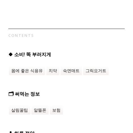
CONTENTS
🍀 소비! 똑 부러지게
몸에 좋은 식용유
치약
숙면매트
그릭요거트
🗂️ 써먹는 정보
살림꿀팁
알뜰폰
보험