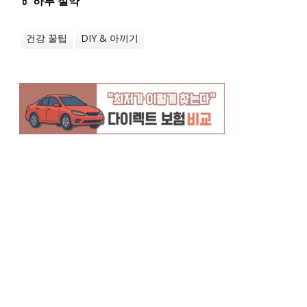
💊 하루 절약
건강 꿀팁
DIY & 아끼기