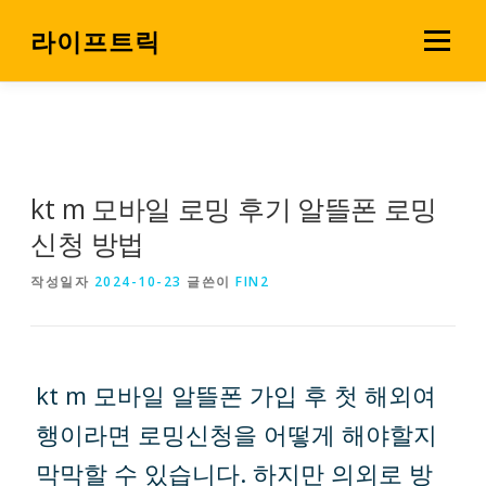
내
용
라이프트릭
메뉴
으
로
살림 꿀팁
소비 전략실
바
로
가
기
kt m 모바일 로밍 후기 알뜰폰 로밍
신청 방법
작성일자
2024-10-23
글쓴이
FIN2
kt m 모바일 알뜰폰 가입 후 첫 해외여
행이라면 로밍신청을 어떻게 해야할지
막막할 수 있습니다. 하지만 의외로 방